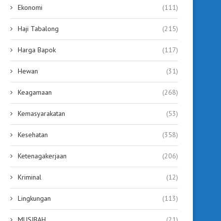
Ekonomi
(111)
Haji Tabalong
(215)
Harga Bapok
(117)
Hewan
(31)
Keagamaan
(268)
Haji Fani Tegaskan Komitmen
Dukung Ketahanan Panga
Majukan Kesejahteraan Petani
Fani dan Habib Taufan
Kemasyarakatan
(53)
July 25, 2026
July 25, 2026
Kesehatan
(358)
Ketenagakerjaan
(206)
Kriminal
(12)
Lingkungan
(113)
MUSIBAH
(21)