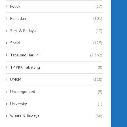
Politik
(37)
Ramadan
(101)
Seni & Budaya
(17)
Sosial
(125)
Tabalong Hari Ini
(2,362)
TP PKK Tabalong
(8)
UMKM
(110)
Uncategorized
(9)
University
(1)
Wisata & Budaya
(80)