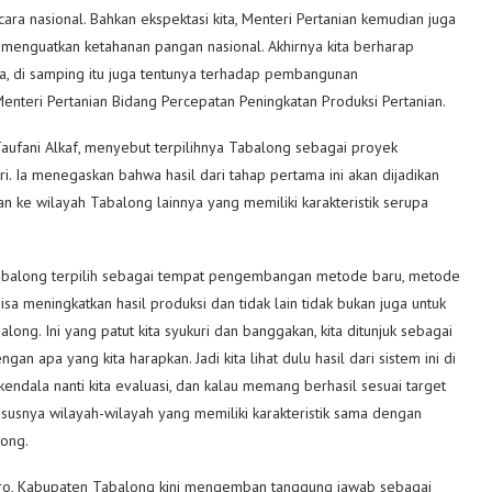
ara nasional. Bahkan ekspektasi kita, Menteri Pertanian kemudian juga
menguatkan ketahanan pangan nasional. Akhirnya kita berharap
ya, di samping itu juga tentunya terhadap pembangunan
Menteri Pertanian Bidang Percepatan Peningkatan Produksi Pertanian.
Taufani Alkaf, menyebut terpilihnya Tabalong sebagai proyek
. Ia menegaskan bahwa hasil dari tahap pertama ini akan dijadikan
an ke wilayah Tabalong lainnya yang memiliki karakteristik serupa
h Tabalong terpilih sebagai tempat pengembangan metode baru, metode
sa meningkatkan hasil produksi dan tidak lain tidak bukan juga untuk
ong. Ini yang patut kita syukuri dan banggakan, kita ditunjuk sebagai
apa yang kita harapkan. Jadi kita lihat dulu hasil dari sistem ini di
ndala nanti kita evaluasi, dan kalau memang berhasil sesuai target
susnya wilayah-wilayah yang memiliki karakteristik sama dengan
long.
ro, Kabupaten Tabalong kini mengemban tanggung jawab sebagai