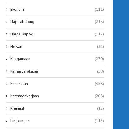
Ekonomi
(111)
Haji Tabalong
(215)
Harga Bapok
(117)
Hewan
(31)
Keagamaan
(270)
Kemasyarakatan
(59)
Kesehatan
(358)
Haji Fani Tegaskan Komitmen
Dukung Ketahanan Panga
Majukan Kesejahteraan Petani
Fani dan Habib Taufan
Ketenagakerjaan
(208)
July 25, 2026
July 25, 2026
Kriminal
(12)
Lingkungan
(113)