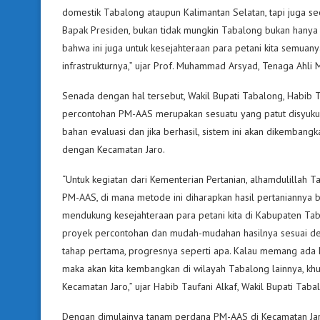
domestik Tabalong ataupun Kalimantan Selatan, tapi juga sec
Bapak Presiden, bukan tidak mungkin Tabalong bukan hanya 
bahwa ini juga untuk kesejahteraan para petani kita semuan
infrastrukturnya,” ujar Prof. Muhammad Arsyad, Tenaga Ahli 
Senada dengan hal tersebut, Wakil Bupati Tabalong, Habib 
percontohan PM-AAS merupakan sesuatu yang patut disyukuri
bahan evaluasi dan jika berhasil, sistem ini akan dikembangk
dengan Kecamatan Jaro.
“Untuk kegiatan dari Kementerian Pertanian, alhamdulilla
PM-AAS, di mana metode ini diharapkan hasil pertaniannya bi
mendukung kesejahteraan para petani kita di Kabupaten Tabal
proyek percontohan dan mudah-mudahan hasilnya sesuai dengan 
tahap pertama, progresnya seperti apa. Kalau memang ada ke
maka akan kita kembangkan di wilayah Tabalong lainnya, khu
Kecamatan Jaro,” ujar Habib Taufani Alkaf, Wakil Bupati Taba
Dengan dimulainya tanam perdana PM-AAS di Kecamatan Ja