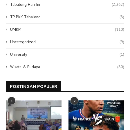
Tabalong Hari Ini
(2,362)
TP PKK Tabalong
(8)
UMKM
(110)
Uncategorized
(9)
University
(1)
Wisata & Budaya
(80)
POSTINGAN POPULER
1
2