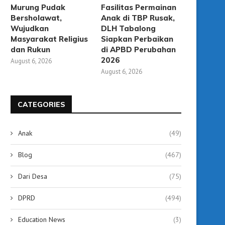
Murung Pudak
Fasilitas Permainan
Bersholawat,
Anak di TBP Rusak,
Wujudkan
DLH Tabalong
Masyarakat Religius
Siapkan Perbaikan
dan Rukun
di APBD Perubahan
2026
August 6, 2026
August 6, 2026
CATEGORIES
Anak
(49)
Blog
(467)
Dari Desa
(75)
63 Kepala SMP di Tabalong Ikuti
Sidak Pasar Kapar, Bu
Bimtek Kepemimpinan,...
Tabalong Gerak Cepat Ti
DPRD
(494)
August 3, 2026
August 3, 2026
Education News
(3)