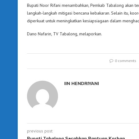
Bupati Noor Rifani menambahkan, Pemkab Tabalong akan teru
langkah-langkah mitigasi bencana kebakaran. Selain itu, ko
diperkuat untuk meningkatkan kesiapsiagaan dalam menghad
Dano Nafarin, TV Tabalong, melaporkan.
0 comments
IIN HENDRIYANI
previous post
Bupati Tabalong Serahkan Bantuan Korban