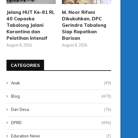
Jelang HUT Ke-81 RI,
M. Noor Rifani
40 Capaska
Dikukuhkan, DPC
Tabalong Jalani
Gerindra Tabalong
Karantina dan
Siap Rapatkan
Pelatihan Intensif
Barisan
August 8, 2026
August 8, 2026
CATEGORIES
Anak
(49)
Blog
(470)
emarau Mulai Berdampak, BPBD
BPBD Tabalong Wasp
Dari Desa
(76)
Tabalong Salurkan Air Bersih...
Ancaman Kebakaran L
Gambut di...
July 25, 2026
DPRD
(496)
July 25, 2026
Education News
(3)