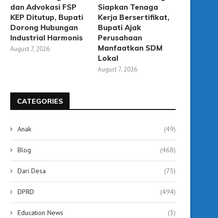
dan Advokasi FSP
Siapkan Tenaga
KEP Ditutup, Bupati
Kerja Bersertifikat,
Dorong Hubungan
Bupati Ajak
Industrial Harmonis
Perusahaan
Manfaatkan SDM
August 7, 2026
Lokal
Dampak Pemadaman Listrik,
Bupati Tegaskan ASN Waj
August 7, 2026
Penjualan & Servis Genset
Teladan, Dilarang Gunak
Meningkat
July 15, 2026
July 15, 2026
CATEGORIES
Anak
(49)
Blog
(468)
Dari Desa
(75)
DPRD
(494)
Education News
(3)