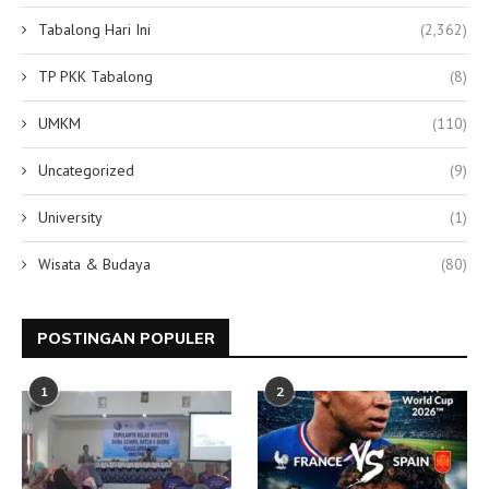
Tabalong Hari Ini
(2,362)
TP PKK Tabalong
(8)
UMKM
(110)
Uncategorized
(9)
University
(1)
Wisata & Budaya
(80)
POSTINGAN POPULER
1
2