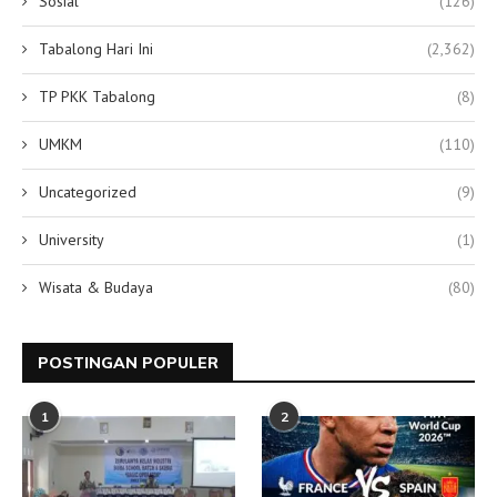
Sosial
(126)
Tabalong Hari Ini
(2,362)
TP PKK Tabalong
(8)
UMKM
(110)
Uncategorized
(9)
University
(1)
Wisata & Budaya
(80)
POSTINGAN POPULER
1
2