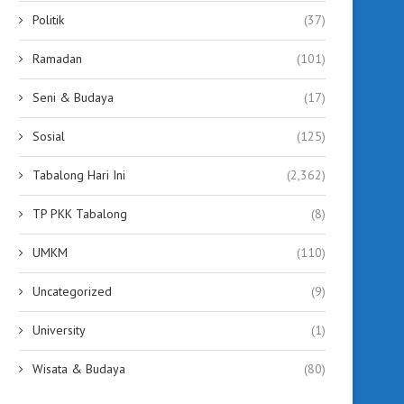
Politik
(37)
Ramadan
(101)
Seni & Budaya
(17)
Sosial
(125)
Tabalong Hari Ini
(2,362)
TP PKK Tabalong
(8)
UMKM
(110)
Uncategorized
(9)
University
(1)
Wisata & Budaya
(80)