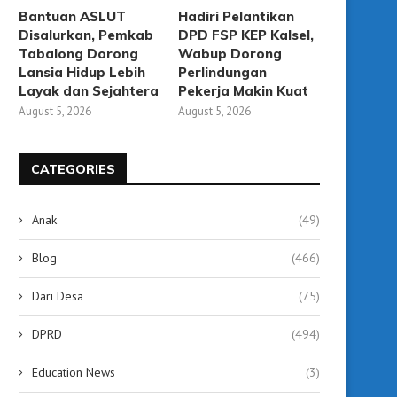
Bantuan ASLUT
Hadiri Pelantikan
Disalurkan, Pemkab
DPD FSP KEP Kalsel,
Tabalong Dorong
Wabup Dorong
Lansia Hidup Lebih
Perlindungan
Layak dan Sejahtera
Pekerja Makin Kuat
August 5, 2026
August 5, 2026
CATEGORIES
Dampak Pemadaman Listrik,
Bupati Tegaskan ASN Waj
Anak
(49)
Penjualan & Servis Genset
Teladan, Dilarang Gunak
Meningkat
July 15, 2026
Blog
(466)
July 15, 2026
Dari Desa
(75)
DPRD
(494)
Education News
(3)