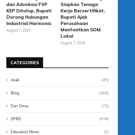
dan Advokasi FSP
Siapkan Tenaga
KEP Ditutup, Bupati
Kerja Bersertifikat,
Dorong Hubungan
Bupati Ajak
Industrial Harmonis
Perusahaan
Manfaatkan SDM
August 7, 2026
Lokal
August 7, 2026
CATEGORIES
Anak
(49)
Blog
(468)
Disnaker Targetkan 40 Ribu
TP PKK Tabalong Boron
Dari Desa
(75)
Pekerja Rentan Terlindungi
Penghargaan pada HK
Jaminan...
August 3, 2026
DPRD
(494)
August 3, 2026
Education News
(3)