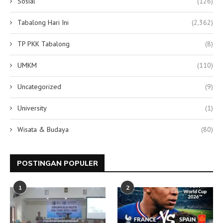
Sosial
(126)
Tabalong Hari Ini
(2,362)
TP PKK Tabalong
(8)
UMKM
(110)
Uncategorized
(9)
University
(1)
Wisata & Budaya
(80)
POSTINGAN POPULER
1
2