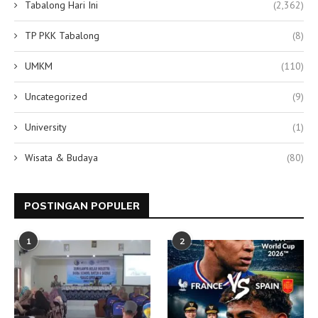
Tabalong Hari Ini
(2,362)
TP PKK Tabalong
(8)
UMKM
(110)
Uncategorized
(9)
University
(1)
Wisata & Budaya
(80)
POSTINGAN POPULER
1
2