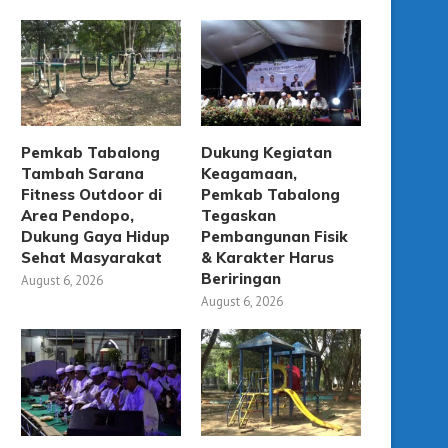
Pemkab Tabalong
Dukung Kegiatan
Tambah Sarana
Keagamaan,
Fitness Outdoor di
Pemkab Tabalong
Area Pendopo,
Tegaskan
Dukung Gaya Hidup
Pembangunan Fisik
Sehat Masyarakat
& Karakter Harus
Beriringan
August 6, 2026
inishing Raperda Riset & Inovasi,
Soal Event Olahraga 
August 6, 2026
DPRD Dorong Penyusunan...
Beasiswa Jadi Catatan Ko
August 3, 2026
July 29, 2026