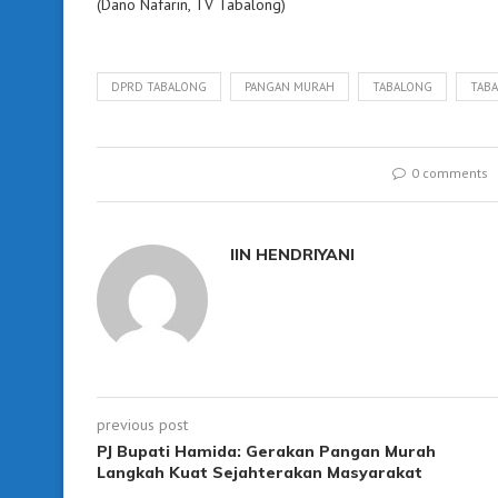
(Dano Nafarin, TV Tabalong)
DPRD TABALONG
PANGAN MURAH
TABALONG
TABA
0 comments
IIN HENDRIYANI
previous post
PJ Bupati Hamida: Gerakan Pangan Murah
Langkah Kuat Sejahterakan Masyarakat