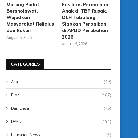
Murung Pudak
Fasilitas Permainan
Bersholawat,
Anak di TBP Rusak,
Wujudkan
DLH Tabalong
Masyarakat Religius
Siapkan Perbaikan
dan Rukun
di APBD Perubahan
2026
August 6, 2026
August 6, 2026
CATEGORIES
Anak
(49)
Blog
(467)
Dari Desa
(75)
DPRD
(494)
2024 Angka Stunting Tabalong
Bupati Tabalong Lunc
Education News
(3)