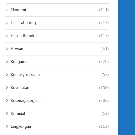
Naik, Bupati Ajak Semua...
Gerakan Orang Tua Asuh,
Ekonomi
(111)
July 29, 2026
July 29, 2026
Haji Tabalong
(215)
Harga Bapok
(117)
Hewan
(31)
Keagamaan
(270)
Kemasyarakatan
(57)
Kesehatan
(358)
Ketenagakerjaan
(206)
Kriminal
(12)
Lingkungan
(113)