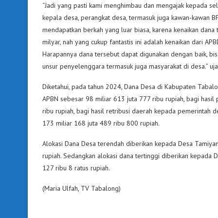
“Jadi yang pasti kami menghimbau dan mengajak kepada selu
kepala desa, perangkat desa, termasuk juga kawan-kawan B
mendapatkan berkah yang luar biasa, karena kenaikan dana 
milyar, nah yang cukup fantastis ini adalah kenaikan dari APB
Harapannya dana tersebut dapat digunakan dengan baik, bi
unsur penyelenggara termasuk juga masyarakat di desa.” uj
Diketahui, pada tahun 2024, Dana Desa di Kabupaten Tabalo
APBN sebesar 98 miliar 613 juta 777 ribu rupiah, bagi hasi
ribu rupiah, bagi hasil retribusi daerah kepada pemerintah
173 miliar 168 juta 489 ribu 800 rupiah.
Alokasi Dana Desa terendah diberikan kepada Desa Tamiyang
rupiah. Sedangkan alokasi dana tertinggi diberikan kepada 
127 ribu 8 ratus rupiah.
(Maria Ulfah, TV Tabalong)