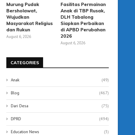
Murung Pudak
Fasilitas Permainan
Bersholawat,
Anak di TBP Rusak,
Wujudkan
DLH Tabalong
Masyarakat Religius
Siapkan Perbaikan
dan Rukun
di APBD Perubahan
2026
August 6, 2026
August 6, 2026
CATEGORIES
KCM Tabalong Diresmikan,
Gubernur Kalsel Resmik
Hadirkan Bioskop Modern
Bioskop Modern Pertama H
Sekaligus Ruang...
September 12, 2025
Anak
(49)
September 12, 2025
Blog
(467)
Dari Desa
(75)
DPRD
(494)
Education News
(3)