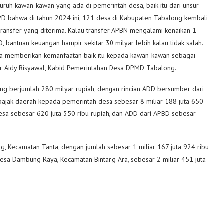
ruh kawan-kawan yang ada di pemerintah desa, baik itu dari unsur
PD bahwa di tahun 2024 ini, 121 desa di Kabupaten Tabalong kembali
transfer yang diterima. Kalau transfer APBN mengalami kenaikan 1
D, bantuan keuangan hampir sekitar 30 milyar lebih kalau tidak salah.
sa memberikan kemanfaatan baik itu kepada kawan-kawan sebagai
ar Aidy Risyawal, Kabid Pemerintahan Desa DPMD Tabalong.
ng berjumlah 280 milyar rupiah, dengan rincian ADD bersumber dari
l pajak daerah kepada pemerintah desa sebesar 8 miliar 188 juta 650
 desa sebesar 620 juta 350 ribu rupiah, dan ADD dari APBD sebesar
, Kecamatan Tanta, dengan jumlah sebesar 1 miliar 167 juta 924 ribu
Desa Dambung Raya, Kecamatan Bintang Ara, sebesar 2 miliar 451 juta