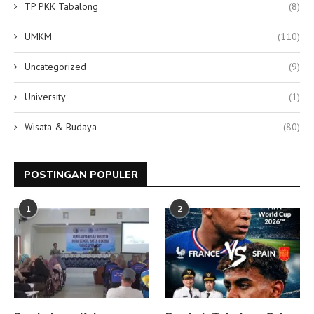
TP PKK Tabalong
(8)
UMKM
(110)
Uncategorized
(9)
University
(1)
Wisata & Budaya
(80)
POSTINGAN POPULER
1
2