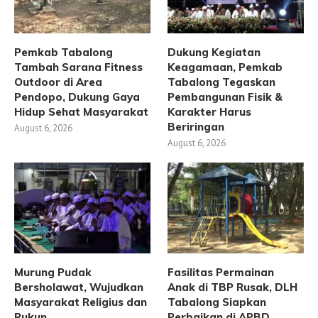
Pemkab Tabalong
Dukung Kegiatan
Tambah Sarana Fitness
Keagamaan, Pemkab
Outdoor di Area
Tabalong Tegaskan
Pendopo, Dukung Gaya
Pembangunan Fisik &
Hidup Sehat Masyarakat
Karakter Harus
Beriringan
August 6, 2026
August 6, 2026
Murung Pudak
Fasilitas Permainan
Bersholawat, Wujudkan
Anak di TBP Rusak, DLH
Masyarakat Religius dan
Tabalong Siapkan
Rukun
Perbaikan di APBD