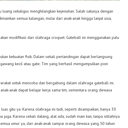
tu luang sekaligus menghilangkan kejenuhan. Salah satunya dengan
mainkan semua kalangan, mulai dari anak-anak hingga lanjut usia,
kan modifikasi dari olahraga croquet. Gateball ini menggunakan palu
kan kekuatan fisik. Dalam sekali pertandingan dapat berlangsung
gawang kecil atau gate. Tim yang berhasil mengumpulkan poin
yarakat untuk mencoba dan bergabung dalam olahraga gateball ini.
na anak-anak dapat belajar kerja sama tim, sementara orang dewasa
uas gitu ya. Karena olahraga ini tadi, seperti disampaikan, hanya 30
juga. Karena sekali datang, alat ada, sudah main kan, tanpa istilahnya
 semua umur ya, dari anak-anak sampai orang dewasa yang 50 tahun