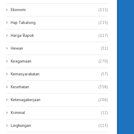
Ekonomi
(111)
Haji Tabalong
(215)
Harga Bapok
(117)
Hewan
(31)
Keagamaan
(270)
Kemasyarakatan
(57)
Kesehatan
(358)
Ketenagakerjaan
(206)
Balogo Pasutri Banua Enam Plus,
Semarak HUT RI ke-81,
Pererat Silaturahmi Lewat...
Tabalong Gelar Festiva
Kriminal
(12)
July 17, 2026
July 15, 2026
Lingkungan
(113)