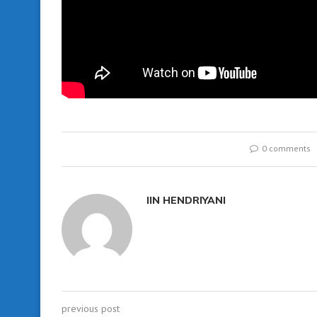
0 comments
IIN HENDRIYANI
previous post