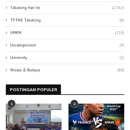
Tabalong Hari Ini
(2,362)
TP PKK Tabalong
(8)
UMKM
(110)
Uncategorized
(9)
University
(1)
Wisata & Budaya
(80)
POSTINGAN POPULER
1
2