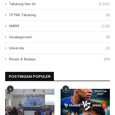
Tabalong Hari Ini
(2,362)
TP PKK Tabalong
(8)
UMKM
(110)
Uncategorized
(9)
University
(1)
Wisata & Budaya
(80)
POSTINGAN POPULER
1
2