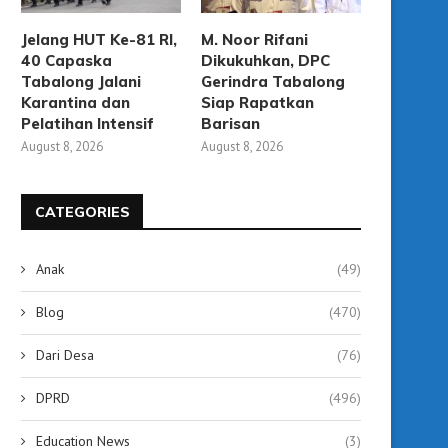
Jelang HUT Ke-81 RI,
M. Noor Rifani
40 Capaska
Dikukuhkan, DPC
Tabalong Jalani
Gerindra Tabalong
Karantina dan
Siap Rapatkan
Pelatihan Intensif
Barisan
August 8, 2026
August 8, 2026
CATEGORIES
Anak
(49)
Blog
(470)
Dari Desa
(76)
DPRD
(496)
Ketahanan Pangan Berbasis
Bupati Tabalong Ajak 
Desa, Pemkab Tabalong Pastikan
Pihak Bersinergi Wuju
Education News
(3)