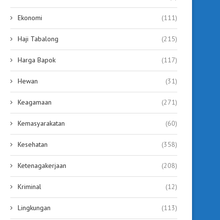
Dukungan...
Ketahanan...
September 19, 2025
September 19, 2025
Ekonomi
(111)
Haji Tabalong
(215)
Harga Bapok
(117)
Hewan
(31)
Keagamaan
(271)
Kemasyarakatan
(60)
Kesehatan
(358)
Ketenagakerjaan
(208)
Kriminal
(12)
Lingkungan
(113)