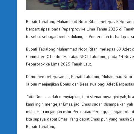
Bupati Tabalong Muhammad Noor Rifani melepas Keberangk
berpartisipasi pada Peparprov ke Lima Tahun 2025 di Tana
tersebut sebagai bentuk dukungan Pemerintah terhadap upay
Bupati Tabalong Muhammad Noor Rifani melepas 69 Atlet da
Committee Of Indonesia atau NPCI Tabalong, pada 14 Novemb
Peparprov ke Lima 2025 Tanah Laut.
Di momen pelepasan ini, Bupati Tabalong Muhammad Noor R
Ia pun menjanjikan Bonus dan Beasiswa bagi Atlet Berpesta
“kita Bonus sudah menyiapkan, tapi skenarionya gini yah, ki
kami ingin mengejar Emas, jadi Emas sudah disampaikan yah 
mulai Hari ini jangan mikir Perak atau Perunggu jangan pikir i
kita supaya dapat Emas. Yang dapat Emas pun yang masih Se
Bupati Tabalong.