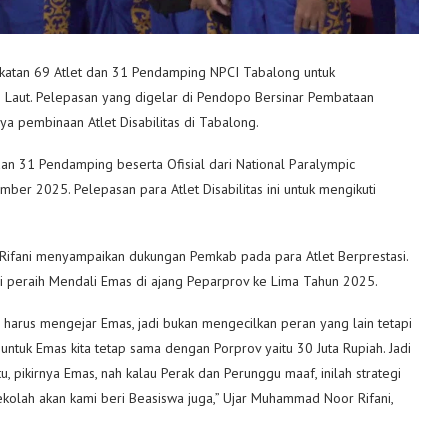
atan 69 Atlet dan 31 Pendamping NPCI Tabalong untuk
h Laut. Pelepasan yang digelar di Pendopo Bersinar Pembataan
a pembinaan Atlet Disabilitas di Tabalong.
n 31 Pendamping beserta Ofisial dari National Paralympic
er 2025. Pelepasan para Atlet Disabilitas ini untuk mengikuti
ifani menyampaikan dukungan Pemkab pada para Atlet Berprestasi.
si peraih Mendali Emas di ajang Peparprov ke Lima Tahun 2025.
ta harus mengejar Emas, jadi bukan mengecilkan peran yang lain tetapi
untuk Emas kita tetap sama dengan Porprov yaitu 30 Juta Rupiah. Jadi
tu, pikirnya Emas, nah kalau Perak dan Perunggu maaf, inilah strategi
kolah akan kami beri Beasiswa juga,” Ujar Muhammad Noor Rifani,