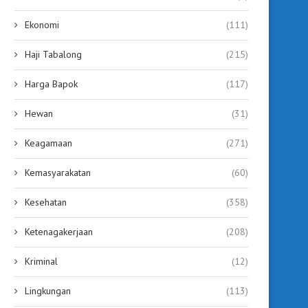
Ekonomi
(111)
Balogo Pasutri Banua Enam Plus,
Semarak HUT RI ke-81,
Haji Tabalong
(215)
Pererat Silaturahmi Lewat...
Tabalong Gelar Festiva
Harga Bapok
(117)
July 17, 2026
July 15, 2026
Hewan
(31)
Keagamaan
(271)
Kemasyarakatan
(60)
Kesehatan
(358)
Ketenagakerjaan
(208)
Kriminal
(12)
Lingkungan
(113)