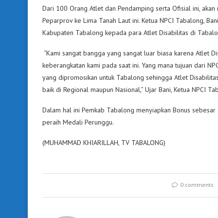
Dari 100 Orang Atlet dan Pendamping serta Ofisial ini, aka
Peparprov ke Lima Tanah Laut ini. Ketua NPCI Tabalong, Ba
Kabupaten Tabalong kepada para Atlet Disabilitas di Tabalo
“Kami sangat bangga yang sangat luar biasa karena Atlet Dis
keberangkatan kami pada saat ini. Yang mana tujuan dari NP
yang dipromosikan untuk Tabalong sehingga Atlet Disabilit
baik di Regional maupun Nasional,” Ujar Bani, Ketua NPCI Ta
Dalam hal ini Pemkab Tabalong menyiapkan Bonus sebesar 10
peraih Medali Perunggu.
(MUHAMMAD KHIARILLAH, TV TABALONG)
0 comments