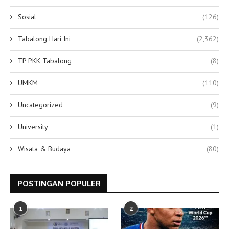
Sosial
(126)
Tabalong Hari Ini
(2,362)
TP PKK Tabalong
(8)
UMKM
(110)
Uncategorized
(9)
University
(1)
Wisata & Budaya
(80)
POSTINGAN POPULER
1
2