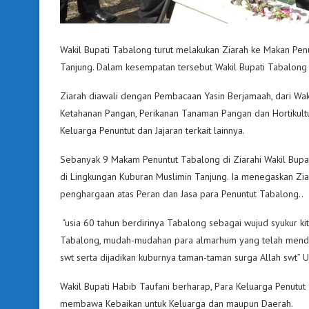
Wakil Bupati Tabalong turut melakukan Ziarah ke Makan Pe
Tanjung. Dalam kesempatan tersebut Wakil Bupati Tabalong
Ziarah diawali dengan Pembacaan Yasin Berjamaah, dari Waki
Ketahanan Pangan, Perikanan Tanaman Pangan dan Hortikultu
Keluarga Penuntut dan Jajaran terkait lainnya.
Sebanyak 9 Makam Penuntut Tabalong di Ziarahi Wakil Bup
di Lingkungan Kuburan Muslimin Tanjung. Ia menegaskan Ziara
penghargaan atas Peran dan Jasa para Penuntut Tabalong..
“usia 60 tahun berdirinya Tabalong sebagai wujud syukur ki
Tabalong, mudah-mudahan para almarhum yang telah mendah
swt serta dijadikan kuburnya taman-taman surga Allah swt”
Wakil Bupati Habib Taufani berharap, Para Keluarga Penutut
membawa Kebaikan untuk Keluarga dan maupun Daerah.