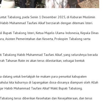
nuntut Tabalong, pada Senin 1 Desember 2025, di Kuburan Muslimin
 Habib Muhammad Taufani Alkaf berziarah dengan ditemani Isteri.
l Bupati Tabalong Isteri, Ketua Majelis Ulama Indonesia, Kepala Dinas
ra, Asisten Pemerintahan dan Keserta, Prokopim Tabalong serta
ati Tabalong Habib Muhammad Taufani Alkaf, yang seluruhnya berada
h Tahunan Rutin ini akan terus dilestarikan, sebagai bentuk
ta datang untuk bertakjiah ke makam para penuntut kabupaten
ului kita kuburnya di lapangakan dosa-dosanya diampuni oleh Allah
 Ujar Habib Muhammad Taufani Alkaf Wakil Bupati Tabalong.
 Tabalong terus diberikan Kesehatan dan Kesejahteraan, dan terus