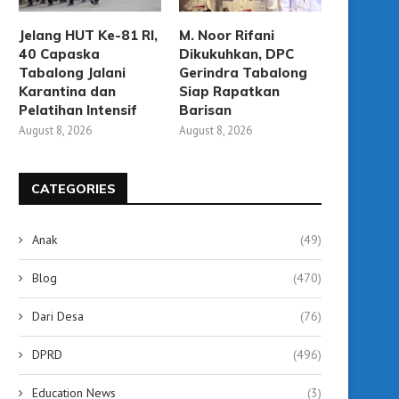
Jelang HUT Ke-81 RI,
M. Noor Rifani
40 Capaska
Dikukuhkan, DPC
Tabalong Jalani
Gerindra Tabalong
Karantina dan
Siap Rapatkan
Pelatihan Intensif
Barisan
August 8, 2026
August 8, 2026
CATEGORIES
Hadiri Pelantikan DPD FSP KEP
DPD FSP KEP Kalimantan 
Kalsel, Wabup Dorong...
Resmi Terbentuk, Perku
Anak
(49)
August 5, 2026
August 5, 2026
Blog
(470)
Dari Desa
(76)
DPRD
(496)
Education News
(3)