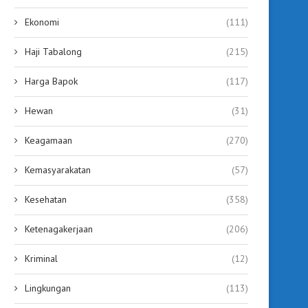
Ekonomi
(111)
Haji Tabalong
(215)
Harga Bapok
(117)
63 Kepala SMP di Tabalong Ikuti
Sidak Pasar Kapar, Bu
Bimtek Kepemimpinan,...
Tabalong Gerak Cepat Ti
Hewan
(31)
August 3, 2026
August 3, 2026
Keagamaan
(270)
Kemasyarakatan
(57)
Kesehatan
(358)
Ketenagakerjaan
(206)
Kriminal
(12)
Lingkungan
(113)