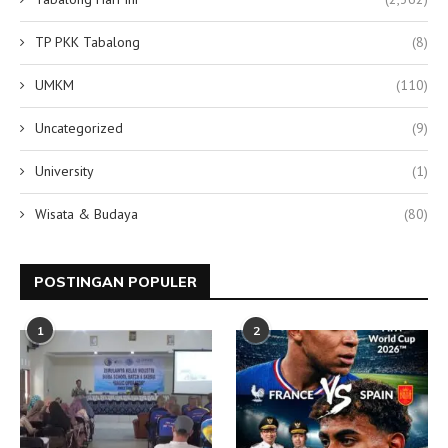
TP PKK Tabalong
(8)
UMKM
(110)
Uncategorized
(9)
University
(1)
Wisata & Budaya
(80)
POSTINGAN POPULER
1
2