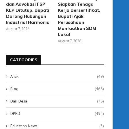
dan Advokasi FSP
Siapkan Tenaga
KEP Ditutup, Bupati
Kerja Bersertifikat,
Dorong Hubungan
Bupati Ajak
Industrial Harmonis
Perusahaan
Manfaatkan SDM
August 7, 2026
Lokal
August 7, 2026
KCM Tabalong Diresmikan,
Gubernur Kalsel Resmik
Hadirkan Bioskop Modern
Bioskop Modern Pertama H
Sekaligus Ruang...
CATEGORIES
September 12, 2025
September 12, 2025
Anak
(49)
Blog
(468)
Dari Desa
(75)
DPRD
(494)
Education News
(3)