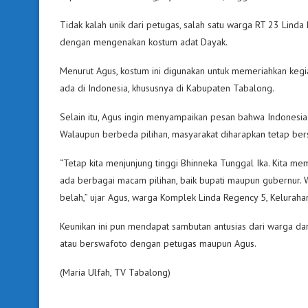
Tidak kalah unik dari petugas, salah satu warga RT 23 Linda
dengan mengenakan kostum adat Dayak.
Menurut Agus, kostum ini digunakan untuk memeriahkan ke
ada di Indonesia, khususnya di Kabupaten Tabalong.
Selain itu, Agus ingin menyampaikan pesan bahwa Indonesi
Walaupun berbeda pilihan, masyarakat diharapkan tetap bers
“Tetap kita menjunjung tinggi Bhinneka Tunggal Ika. Kita mem
ada berbagai macam pilihan, baik bupati maupun gubernur. Wa
belah,” ujar Agus, warga Komplek Linda Regency 5, Keluraha
Keunikan ini pun mendapat sambutan antusias dari warga da
atau berswafoto dengan petugas maupun Agus.
(Maria Ulfah, TV Tabalong)