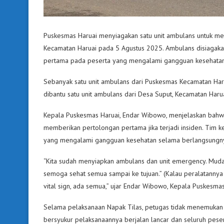
Puskesmas Haruai menyiagakan satu unit ambulans untuk men
Kecamatan Haruai pada 5 Agustus 2025. Ambulans disiagaka
pertama pada peserta yang mengalami gangguan kesehatan
Sebanyak satu unit ambulans dari Puskesmas Kecamatan Harua
dibantu satu unit ambulans dari Desa Suput, Kecamatan Harua
Kepala Puskesmas Haruai, Endar Wibowo, menjelaskan bahwa a
memberikan pertolongan pertama jika terjadi insiden. Tim ke
yang mengalami gangguan kesehatan selama berlangsungny
“Kita sudah menyiapkan ambulans dan unit emergency. Mudah-
semoga sehat semua sampai ke tujuan.” (Kalau peralatannya l
vital sign, ada semua,” ujar Endar Wibowo, Kepala Puskesmas
Selama pelaksanaan Napak Tilas, petugas tidak menemuka
bersyukur pelaksanaannya berjalan lancar dan seluruh pese