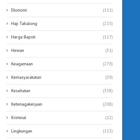
Ekonomi
(111)
Haji Tabalong
(215)
Harga Bapok
(117)
Hewan
(31)
Keagamaan
(270)
Kemasyarakatan
(59)
KCM Tabalong Diresmikan,
Gubernur Kalsel Resmik
Hadirkan Bioskop Modern
Bioskop Modern Pertama H
Kesehatan
(358)
Sekaligus Ruang...
September 12, 2025
September 12, 2025
Ketenagakerjaan
(208)
Kriminal
(12)
Lingkungan
(113)