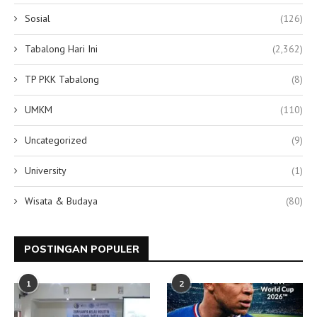
Sosial
(126)
Tabalong Hari Ini
(2,362)
TP PKK Tabalong
(8)
UMKM
(110)
Uncategorized
(9)
University
(1)
Wisata & Budaya
(80)
POSTINGAN POPULER
1
2