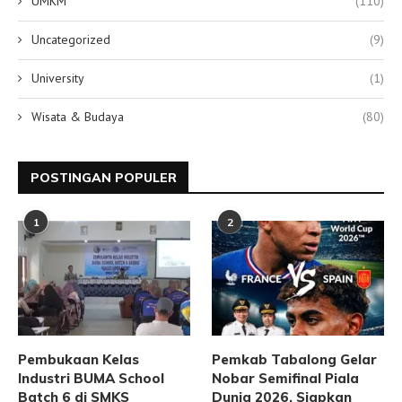
UMKM
(110)
Uncategorized
(9)
University
(1)
Wisata & Budaya
(80)
POSTINGAN POPULER
1
2
Pembukaan Kelas
Pemkab Tabalong Gelar
Industri BUMA School
Nobar Semifinal Piala
Batch 6 di SMKS
Dunia 2026, Siapkan