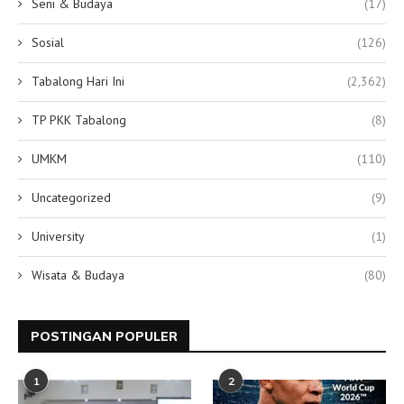
Seni & Budaya
(17)
Sosial
(126)
Tabalong Hari Ini
(2,362)
TP PKK Tabalong
(8)
UMKM
(110)
Uncategorized
(9)
University
(1)
Wisata & Budaya
(80)
POSTINGAN POPULER
1
2