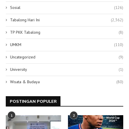
Sosial
(126)
Tabalong Hari Ini
(2,362)
TP PKK Tabalong
(8)
UMKM
(110)
Uncategorized
(9)
University
(1)
Wisata & Budaya
(80)
POSTINGAN POPULER
1
2