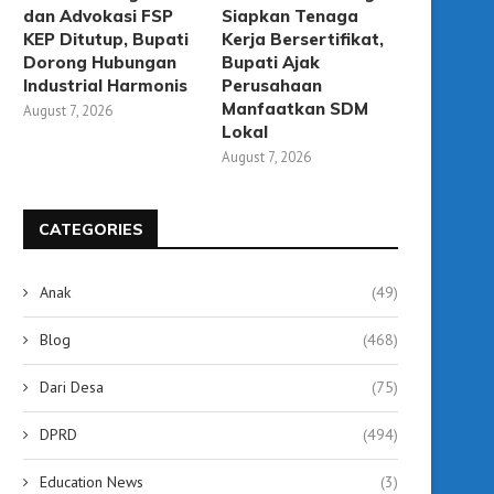
dan Advokasi FSP
Siapkan Tenaga
KEP Ditutup, Bupati
Kerja Bersertifikat,
Dorong Hubungan
Bupati Ajak
Industrial Harmonis
Perusahaan
Manfaatkan SDM
August 7, 2026
Lokal
August 7, 2026
KCM Tabalong Diresmikan,
Gubernur Kalsel Resmik
CATEGORIES
Hadirkan Bioskop Modern
Bioskop Modern Pertama H
Sekaligus Ruang...
September 12, 2025
Anak
(49)
September 12, 2025
Blog
(468)
Dari Desa
(75)
DPRD
(494)
Education News
(3)