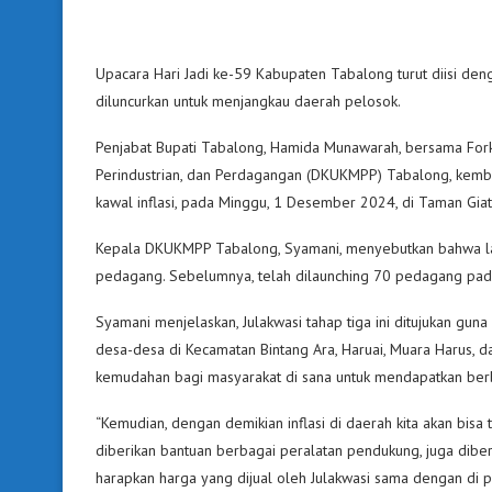
Upacara Hari Jadi ke-59 Kabupaten Tabalong turut diisi dengan
diluncurkan untuk menjangkau daerah pelosok.
Penjabat Bupati Tabalong, Hamida Munawarah, bersama For
Perindustrian, dan Perdagangan (DKUKMPP) Tabalong, kembali
kawal inflasi, pada Minggu, 1 Desember 2024, di Taman Giat
Kepala DKUKMPP Tabalong, Syamani, menyebutkan bahwa lau
pedagang. Sebelumnya, telah dilaunching 70 pedagang pad
Syamani menjelaskan, Julakwasi tahap tiga ini ditujukan gun
desa-desa di Kecamatan Bintang Ara, Haruai, Muara Harus, d
kemudahan bagi masyarakat di sana untuk mendapatkan ber
“Kemudian, dengan demikian inflasi di daerah kita akan bisa 
diberikan bantuan berbagai peralatan pendukung, juga diber
harapkan harga yang dijual oleh Julakwasi sama dengan di pa