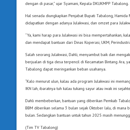
dengan di pasar,” ujar Syamani, Kepala DKUKMPP Tabalong.
Hal senada diungkapkan Penjabat Bupati Tabalong, Hamida
didapatkan dengan adanya Julakwasi, dan omzet para Julakw
“Ya, kami harap para Julakwasi ini bisa mempertahankan, ka
dan mendapat bantuan dari Dinas Koperasi, UKM, Perindustr
Salah seorang Julakwasi, Dahli, menyambut baik dan mengaku
berjualan di tiga desa terpencil di Kecamatan Bintang Ara
Tabalong dapat meringankan beban usahanya.
“Kalo menurut ulun, kalau ada program Julakwasi ini memang
IKN lah, ibaratnya tuh kalau tukang sayur atau iwak ini sejaht
Dahli membeberkan, bantuan yang diberikan Pemkab Tabalong
BBM diberikan selama 3 bulan sejak Oktober lalu, di mana bu
bulan. Sedangkan bantuan untuk tahun 2025 masih menung
(Tim TV Tabalong)