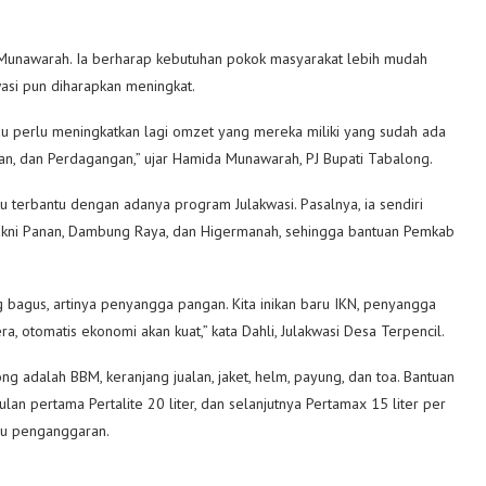
 Munawarah. Ia berharap kebutuhan pokok masyarakat lebih mudah
asi pun diharapkan meningkat.
lau perlu meningkatkan lagi omzet yang mereka miliki yang sudah ada
ian, dan Perdagangan,” ujar Hamida Munawarah, PJ Bupati Tabalong.
 terbantu dengan adanya program Julakwasi. Pasalnya, ia sendiri
, yakni Panan, Dambung Raya, dan Higermanah, sehingga bantuan Pemkab
 bagus, artinya penyangga pangan. Kita inikan baru IKN, penyangga
era, otomatis ekonomi akan kuat,” kata Dahli, Julakwasi Desa Terpencil.
 adalah BBM, keranjang jualan, jaket, helm, payung, dan toa. Bantuan
lan pertama Pertalite 20 liter, dan selanjutnya Pertamax 15 liter per
gu penganggaran.