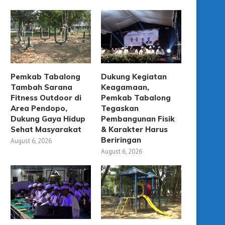
Pemkab Tabalong
Dukung Kegiatan
Tambah Sarana
Keagamaan,
Fitness Outdoor di
Pemkab Tabalong
Area Pendopo,
Tegaskan
Dukung Gaya Hidup
Pembangunan Fisik
Sehat Masyarakat
& Karakter Harus
Beriringan
August 6, 2026
August 6, 2026
KCM Tabalong Diresmikan,
Gubernur Kalsel Resmik
Hadirkan Bioskop Modern
Bioskop Modern Pertama H