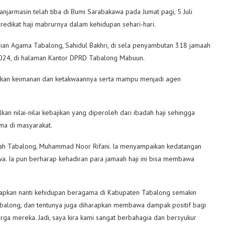
jarmasin telah tiba di Bumi Sarabakawa pada Jumat pagi, 5 Juli
edikat haji mabrurnya dalam kehidupan sehari-hari.
ian Agama Tabalong, Sahidul Bakhri, di sela penyambutan 318 jamaah
i 2024, di halaman Kantor DPRD Tabalong Mabuun.
katkan keimanan dan ketakwaannya serta mampu menjadi agen
kan nilai-nilai kebajikan yang diperoleh dari ibadah haji sehingga
ma di masyarakat.
mrah Tabalong, Muhammad Noor Rifani. Ia menyampaikan kedatangan
wa. Ia pun berharap kehadiran para jamaah haji ini bisa membawa
harapkan nanti kehidupan beragama di Kabupaten Tabalong semakin
balong, dan tentunya juga diharapkan membawa dampak positif bagi
ga mereka. Jadi, saya kira kami sangat berbahagia dan bersyukur