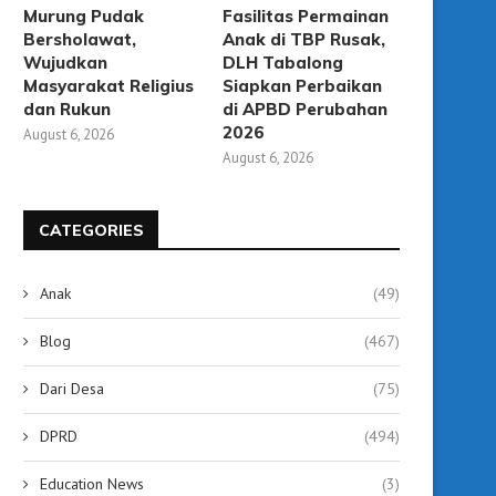
Murung Pudak
Fasilitas Permainan
Sekaligus Ruang...
September 12, 2025
Bersholawat,
Anak di TBP Rusak,
September 12, 2025
Wujudkan
DLH Tabalong
Masyarakat Religius
Siapkan Perbaikan
dan Rukun
di APBD Perubahan
2026
August 6, 2026
August 6, 2026
CATEGORIES
Anak
(49)
Blog
(467)
Dari Desa
(75)
DPRD
(494)
Education News
(3)