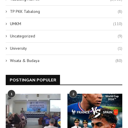
TP PKK Tabalong
(8)
UMKM
(110)
Uncategorized
(9)
University
(1)
Wisata & Budaya
(80)
POSTINGAN POPULER
1
2