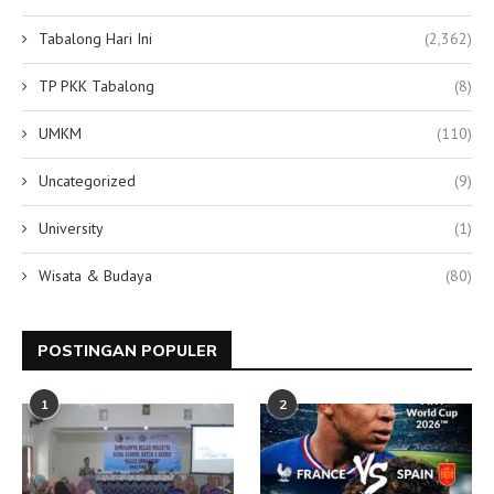
Tabalong Hari Ini
(2,362)
TP PKK Tabalong
(8)
UMKM
(110)
Uncategorized
(9)
University
(1)
Wisata & Budaya
(80)
POSTINGAN POPULER
1
2