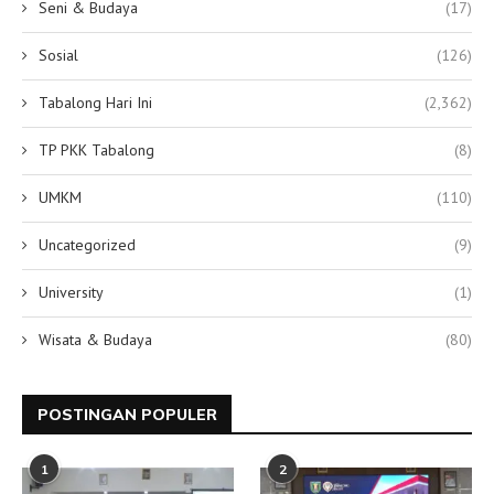
Seni & Budaya
(17)
Sosial
(126)
Tabalong Hari Ini
(2,362)
TP PKK Tabalong
(8)
UMKM
(110)
Uncategorized
(9)
University
(1)
Wisata & Budaya
(80)
POSTINGAN POPULER
1
2