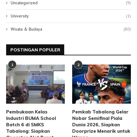
Uncategorized
(9)
University
(1)
Wisata & Budaya
(80)
POSTINGAN POPULER
1
2
Pembukaan Kelas
Pemkab Tabalong Gelar
Industri BUMA School
Nobar Semifinal Piala
Batch 6 di SMKS
Dunia 2026, Siapkan
Tabalong: Siapkan
Doorprize Menarik untuk