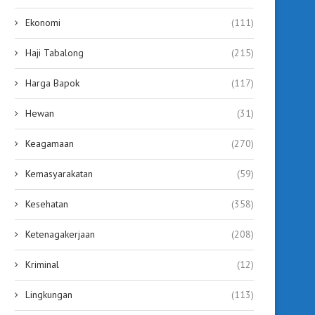
Ekonomi
(111)
Haji Tabalong
(215)
Tabalong Segera Memiliki
Bupati Tabalong Buka P
Mediator Hubungan Industrial,
Kecakapan Kerja L
Tunggu Rekomendasi...
JIKAMAKA,...
Harga Bapok
(117)
August 3, 2026
July 30, 2026
Hewan
(31)
Keagamaan
(270)
Kemasyarakatan
(59)
Kesehatan
(358)
Ketenagakerjaan
(208)
Kriminal
(12)
Lingkungan
(113)