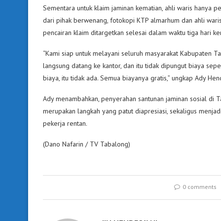
Sementara untuk klaim jaminan kematian, ahli waris hanya 
dari pihak berwenang, fotokopi KTP almarhum dan ahli waris,
pencairan klaim ditargetkan selesai dalam waktu tiga hari ke
“Kami siap untuk melayani seluruh masyarakat Kabupaten Ta
langsung datang ke kantor, dan itu tidak dipungut biaya sep
biaya, itu tidak ada. Semua biayanya gratis,” ungkap Ady He
Ady menambahkan, penyerahan santunan jaminan sosial di Ta
merupakan langkah yang patut diapresiasi, sekaligus menja
pekerja rentan.
(Dano Nafarin / TV Tabalong)
0 comments