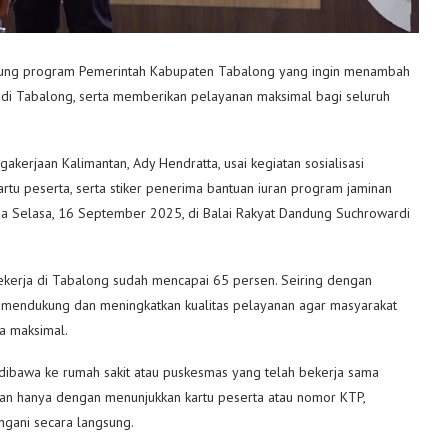
kung program Pemerintah Kabupaten Tabalong yang ingin menambah
n di Tabalong, serta memberikan pelayanan maksimal bagi seluruh
akerjaan Kalimantan, Ady Hendratta, usai kegiatan sosialisasi
rtu peserta, serta stiker penerima bantuan iuran program jaminan
ada Selasa, 16 September 2025, di Balai Rakyat Dandung Suchrowardi
pekerja di Tabalong sudah mencapai 65 persen. Seiring dengan
 mendukung dan meningkatkan kualitas pelayanan agar masyarakat
a maksimal.
p dibawa ke rumah sakit atau puskesmas yang telah bekerja sama
kan hanya dengan menunjukkan kartu peserta atau nomor KTP,
ngani secara langsung.