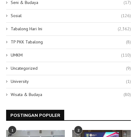
Seni & Budaya
(17)
Sosial
(126)
Tabalong Hari Ini
(2,362)
TP PKK Tabalong
(8)
UMKM
(110)
Uncategorized
(9)
University
(1)
Wisata & Budaya
(80)
POSTINGAN POPULER
1
2