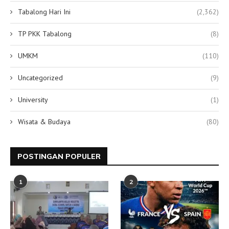
Tabalong Hari Ini
(2,362)
TP PKK Tabalong
(8)
UMKM
(110)
Uncategorized
(9)
University
(1)
Wisata & Budaya
(80)
POSTINGAN POPULER
1
2