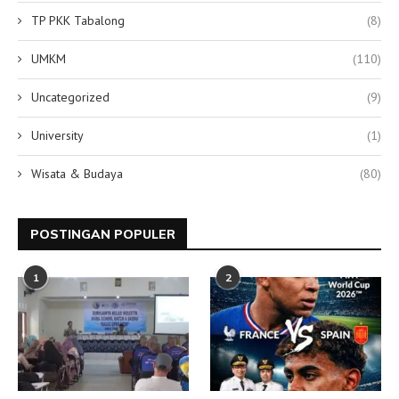
TP PKK Tabalong
(8)
UMKM
(110)
Uncategorized
(9)
University
(1)
Wisata & Budaya
(80)
POSTINGAN POPULER
1
2