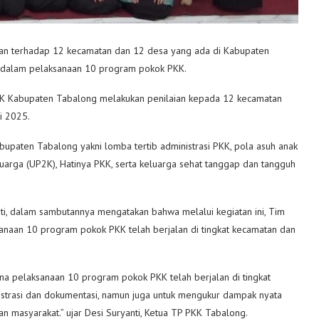
an terhadap 12 kecamatan dan 12 desa yang ada di Kabupaten
rja dalam pelaksanaan 10 program pokok PKK.
KK Kabupaten Tabalong melakukan penilaian kepada 12 kecamatan
i 2025.
paten Tabalong yakni lomba tertib administrasi PKK, pola asuh anak
luarga (UP2K), Hatinya PKK, serta keluarga sehat tanggap dan tangguh
i, dalam sambutannya mengatakan bahwa melalui kegiatan ini, Tim
naan 10 program pokok PKK telah berjalan di tingkat kecamatan dan
ana pelaksanaan 10 program pokok PKK telah berjalan di tingkat
nistrasi dan dokumentasi, namun juga untuk mengukur dampak nyata
 masyarakat.” ujar Desi Suryanti, Ketua TP PKK Tabalong.