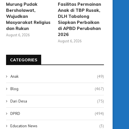
Murung Pudak
Fasilitas Permainan
Bersholawat,
Anak di TBP Rusak,
Wujudkan
DLH Tabalong
Masyarakat Religius
Siapkan Perbaikan
dan Rukun
di APBD Perubahan
2026
August 6, 2026
August 6, 2026
CATEGORIES
Anak
(49)
Blog
(467)
Diskominfo Tabalong Ajak
Gebyar Panutan 2025,
Dari Desa
(75)
Mahasiswa STIA Bijak dalam
Tabalong Diminta Jadi Co
Bermedia...
September 20, 2025
DPRD
(494)
September 20, 2025
Education News
(3)