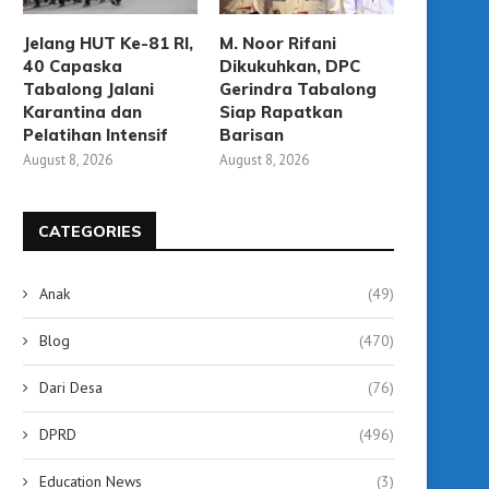
Jelang HUT Ke-81 RI,
M. Noor Rifani
40 Capaska
Dikukuhkan, DPC
Tabalong Jalani
Gerindra Tabalong
Karantina dan
Siap Rapatkan
Pelatihan Intensif
Barisan
August 8, 2026
August 8, 2026
CATEGORIES
Anak
(49)
Diskominfo Tabalong Ajak
Serapan Anggaran Bar
Blog
(470)
Mahasiswa STIA Bijak dalam
Persen, Bupati Tabalong 
Bermedia...
September 20, 2025
Dari Desa
(76)
September 20, 2025
DPRD
(496)
Education News
(3)