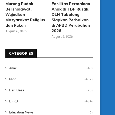
Kembangkan Sport.
Murung Pudak
Fasilitas Permainan
August 3, 2026
July 29, 2026
Bersholawat,
Anak di TBP Rusak,
Wujudkan
DLH Tabalong
Masyarakat Religius
Siapkan Perbaikan
dan Rukun
di APBD Perubahan
2026
August 6, 2026
August 6, 2026
CATEGORIES
Anak
(49)
Blog
(467)
Dari Desa
(75)
DPRD
(494)
Education News
(3)