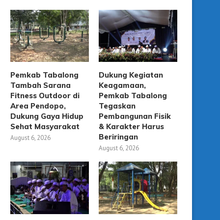
Pemkab Tabalong
Dukung Kegiatan
Tambah Sarana
Keagamaan,
Fitness Outdoor di
Pemkab Tabalong
Area Pendopo,
Tegaskan
Dukung Gaya Hidup
Pembangunan Fisik
Sehat Masyarakat
& Karakter Harus
Beriringan
August 6, 2026
August 6, 2026
Pemkab Tabalong Gelar FGD
Bupati Berkomitmen D
erdana Revisi RDTR Perkotaan...
Event Olahraga Daer