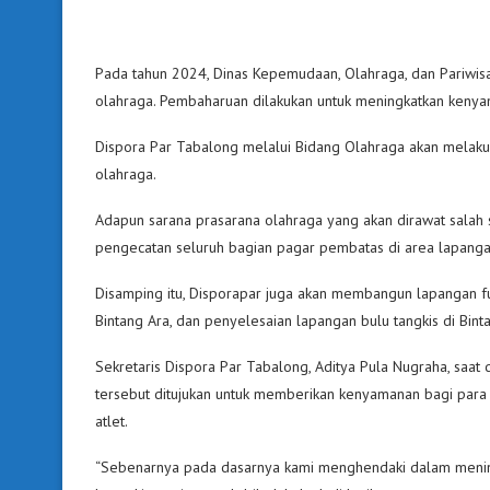
Pada tahun 2024, Dinas Kepemudaan, Olahraga, dan Pariwi
olahraga. Pembaharuan dilakukan untuk meningkatkan kenyam
Dispora Par Tabalong melalui Bidang Olahraga akan melak
olahraga.
Adapun sarana prasarana olahraga yang akan dirawat salah
pengecatan seluruh bagian pagar pembatas di area lapanga
Disamping itu, Disporapar juga akan membangun lapangan f
Bintang Ara, dan penyelesaian lapangan bulu tangkis di Bint
Sekretaris Dispora Par Tabalong, Aditya Pula Nugraha, saa
tersebut ditujukan untuk memberikan kenyamanan bagi para a
atlet.
“Sebenarnya pada dasarnya kami menghendaki dalam meningk