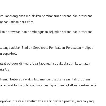
sata Tabalong akan melakukan pembaharuan sarana dan prasarana
anan latihan para atlet.
ukan perawatan dan pembangunan sejumlah sarana dan prasarana
 satunya adalah Stadion Sepakbola Pembataan. Perawatan meliputi
n sepakbola.
utsal outdoor di Muara Uya, lapangan sepakbola usih kecamatan
ang Ara.
t ditemui beberapa waktu lalu mengungkapkan sejumlah program
tlet saat latihan, dengan harapan dapat meningkatkan prestasi para
atkan prestasi, sebelum kita meningkatkan prestasi, sarana yang