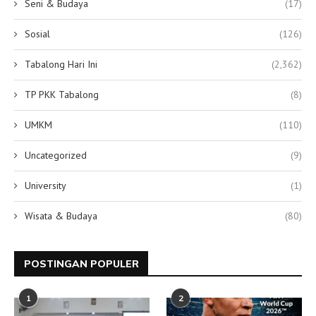
Seni & Budaya
(17)
Sosial
(126)
Tabalong Hari Ini
(2,362)
TP PKK Tabalong
(8)
UMKM
(110)
Uncategorized
(9)
University
(1)
Wisata & Budaya
(80)
POSTINGAN POPULER
1
2