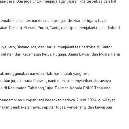
/desa. Dan juga untuk menjaga agar jajaran kita terbebas dari hal
aksimalkan tes narkoba, tim penguji disebar ke tiga wilayah
an Tanjung, Murung Pudak, Tanta, dan Upau menjalani tes narkoba di
a, Jaro, Bintang Ara, dan Haruai menjalani tes narkoba di Kantor
elatan dari Kecamatan Kelua, Pugaan, Banua Lawas, dan Muara Harus
ak menggunakan narkoba. Nah, hasil itulah yang bisa
paikan juga kepada Panwas, nanti menilai, menyiapkan, khususnya
24 di Kabupaten Tabalong,” ujar Tukiman, Kepala BNNK Tabalong.
pengambilan sumpah janji keesokan harinya, 2 Juni 2024, di wilayah
sanakan pembekalan awal seputar tugas, wewenang, dan kewajiban