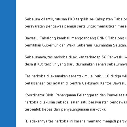
Sebelum dilantik, ratusan PKD terpilih se-Kabupaten Tabalo
persyaratan pengawas pemilu serta untuk memastikan merek
Bawaslu Tabalong kembali menggandeng BNNK Tabalong unt
pemilihan Gubernur dan Wakil Gubernur Kalimantan Selatan, 
Sebelumnya, tes narkoba dilakukan terhadap 36 Panwaslu ke
desa (PKD) terpilih yang baru diumumkan sehari sebelumnya
Tes narkoba dilaksanakan serentak mulai pukul 10 di tiga w
pelaksanaan tes adalah di Sentra Gakkumdu Kantor Bawasl
Koordinator Divisi Penanganan Pelanggaran dan Penyelesai
narkoba dilakukan sebagai salah satu persyaratan pengawas p
terbentuk bebas dari penyalahgunaan narkotika.
“Diadakannya tes narkoba ini karena memang menjadi persy