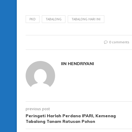
PKD
TABALONG
TABALONG HARI INI
0 comments
IIN HENDRIYANI
previous post
Peringati Harlah Perdana IPARI, Kemenag
Tabalong Tanam Ratusan Pohon