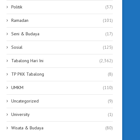
Politik
(37)
Ramadan
(101)
Seni & Budaya
(17)
Sosial
(125)
Tabalong Hari Ini
(2,362)
TP PKK Tabalong
(8)
UMKM
(110)
Uncategorized
(9)
University
(1)
Wisata & Budaya
(80)