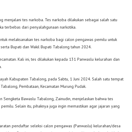
ng menjalani tes narkoba. Tes narkoba dilakukan sebagai salah satu
a terbebas dari penyalahgunaan narkotika.
uk melaksanakan tes narkoba bagi calon pengawas pemilu untuk
serta Bupati dan Wakil Bupati Tabalong tahun 2024.
camatan. Kali ini, tes dilakukan kepada 131 Panwaslu kelurahan dan
.
ilayah Kabupaten Tabalong, pada Sabtu, 1 Juni 2024. Salah satu tempat
u Tabalong, Pembataan, Kecamatan Murung Pudak.
an Sengketa Bawaslu Tabalong, Zainudin, menjelaskan bahwa tes
emilu. Selain itu, pihaknya juga ingin memastikan agar jajaran yang
aratan pendaftar seleksi calon pengawas (Panwaslu) kelurahan/desa