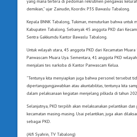
yang mana tertera di pedoman rekrutmen pengawas kelurahan
demikian,” ujar Zainudin, Koordiv. P3S Bawaslu Tabalong.
Kepala BNNK Tabalong, Tukiman, menuturkan bahwa untuk mem
Kabupaten Tabalong. Sebanyak 45 anggota PKD dari Kecamat
Sentra Gakkumdu Kantor Bawaslu Tabalong.
Untuk wilayah utara, 45 anggota PKD dari Kecamatan Muara Uy
Panwascam Muara Uya. Sementara, 41 anggota PKD wilayah s
menjalani tes narkoba di Kantor Panwascam Kelua.
“Tentunya kita menyiapkan juga bahwa personel tersebut tid
dipertanggungjawabkan atau akuntabilitas, tentunya kita sam
dalam pelaksanaan kegiatan menjelang pilkada di tahun 20
Selanjutnya, PKD terpilih akan melaksanakan pelantikan dan 
kecamatan masing-masing. Usai pelantikan, juga akan dilak
sebagai PKD.
(Alfi Syahrin, TV Tabalong)