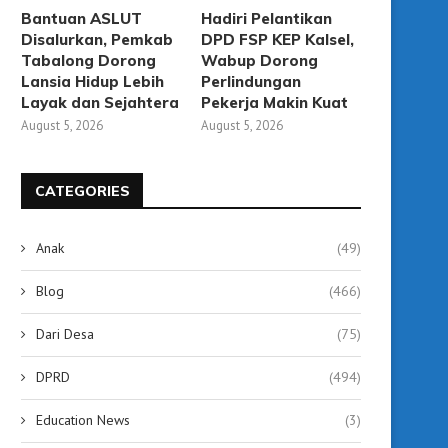
Bantuan ASLUT
Hadiri Pelantikan
Disalurkan, Pemkab
DPD FSP KEP Kalsel,
Tabalong Dorong
Wabup Dorong
Lansia Hidup Lebih
Perlindungan
Layak dan Sejahtera
Pekerja Makin Kuat
August 5, 2026
August 5, 2026
CATEGORIES
Anak
(49)
KCM Tabalong Diresmikan,
Gubernur Kalsel Resmik
Hadirkan Bioskop Modern
Bioskop Modern Pertama H
Blog
(466)
Sekaligus Ruang...
September 12, 2025
Dari Desa
(75)
September 12, 2025
DPRD
(494)
Education News
(3)