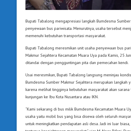
Bupati Tabalong mengapresiasi langkah Bumdesma Sumber 
penyewaan bus pariwisata. Menurutnya, usaha tersebut men
memenuhi kebutuhan transportasi masyarakat.
Bupati Tabalong meresmikan unit usaha penyewaan bus par
Makmur Sejahtera Kecamatan Muara Uya pada Kamis, 25 Juni
ditandai dengan pengguntingan pita dan pemecahan kendi.
Usai meresmikan, Bupati Tabalong langsung meninjau kondisi
Bumdesma Sumber Makmur Sejahtera merupakan langkah yang in
karena melihat tingginya kebutuhan masyarakat akan sarana t
kunjungan ke Ibu Kota Nusantara atau IKN.
“Kami sekarang di bus milik Bumdesma Kecamatan Muara Uya
usaha yaitu mobil bus yang bisa disewa oleh seluruh masyar
untuk meningkatkan pendapatan asli desa. Jadi ini luar bia
tentunya kesejahteraan masyarakat,” ujar M. Noor Rifani, Bup