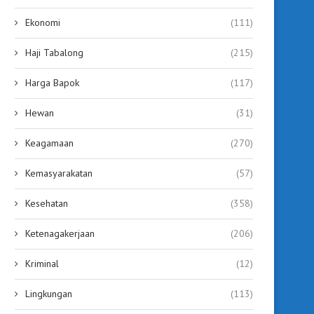
Desa Warukin Juara I Lomba
Penyaluran Dana Desa
Desa Tingkat Provinsi,...
Tahap II Tuntas, Tabalo
Ekonomi
(111)
July 25, 2026
July 25, 2026
Haji Tabalong
(215)
Harga Bapok
(117)
Hewan
(31)
Keagamaan
(270)
Kemasyarakatan
(57)
Kesehatan
(358)
Ketenagakerjaan
(206)
Kriminal
(12)
Lingkungan
(113)