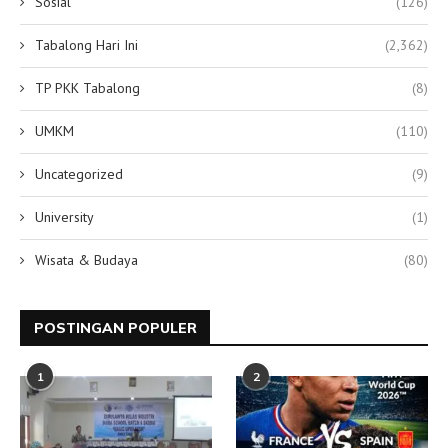
Sosial
(126)
Tabalong Hari Ini
(2,362)
TP PKK Tabalong
(8)
UMKM
(110)
Uncategorized
(9)
University
(1)
Wisata & Budaya
(80)
POSTINGAN POPULER
1
2