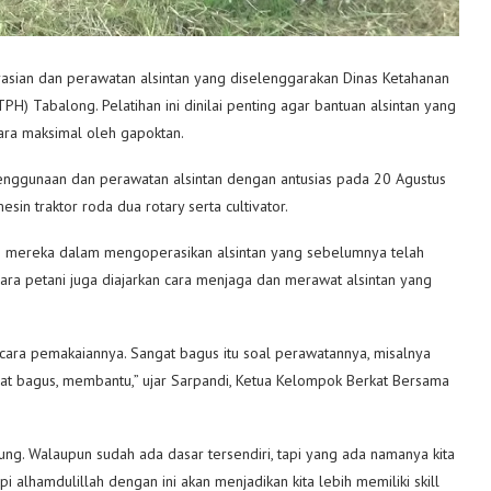
sian dan perawatan alsintan yang diselenggarakan Dinas Ketahanan
H) Tabalong. Pelatihan ini dinilai penting agar bantuan alsintan yang
ara maksimal oleh gapoktan.
enggunaan dan perawatan alsintan dengan antusias pada 20 Agustus
esin traktor roda dua rotary serta cultivator.
an mereka dalam mengoperasikan alsintan yang sebelumnya telah
ara petani juga diajarkan cara menjaga dan merawat alsintan yang
ra pemakaiannya. Sangat bagus itu soal perawatannya, misalnya
at bagus, membantu,” ujar Sarpandi, Ketua Kelompok Berkat Bersama
gung. Walaupun sudah ada dasar tersendiri, tapi yang ada namanya kita
api alhamdulillah dengan ini akan menjadikan kita lebih memiliki skill