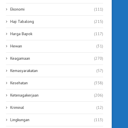
Ekonomi
(111)
Haji Tabalong
(215)
Harga Bapok
(117)
Hewan
(31)
Keagamaan
(270)
Kemasyarakatan
(57)
Kesehatan
(358)
Ketenagakerjaan
(206)
Ketahanan Pangan Berbasis
Bupati Tabalong Ajak 
Kriminal
(12)
Desa, Pemkab Tabalong Pastikan
Pihak Bersinergi Wuju
Dukungan...
Ketahanan...
Lingkungan
(113)
September 19, 2025
September 19, 2025